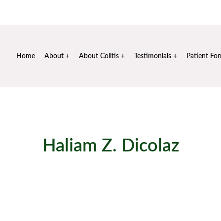
Mon - Sat: 10 am - 6 pm
+91 99106 72020
info@sus
Home
About
About Colitis
Testimonials
Patient Fo
Haliam Z. Dicolaz
Ulcerative Colitis Cure
>
Member
>
Haliam Z. Dicolaz