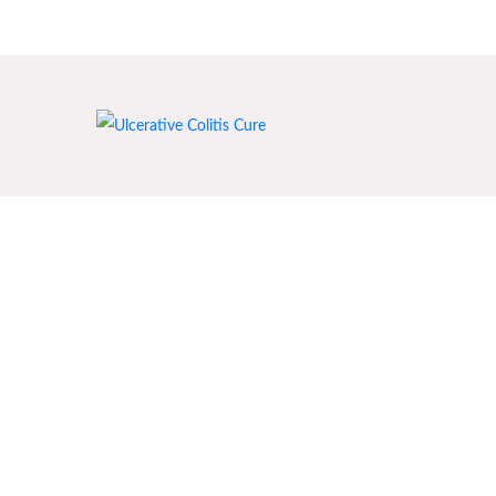
India's First Ayurvedic Clinic for Crohn's & Colitis