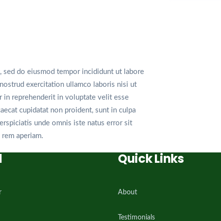
t, sed do eiusmod tempor incididunt ut labore
ostrud exercitation ullamco laboris nisi ut
in reprehenderit in voluptate velit esse
caecat cupidatat non proident, sunt in culpa
erspiciatis unde omnis iste natus error sit
 rem aperiam.
l
Quick Links
r
About
Testimonials