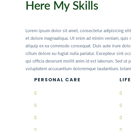
Here My Skills
Lorem ipsum dolor sit amet, consectetur adipisicing eli
et dolore magnaaliqua. Ut enim ad minim veniam, quis no
aliquip ex ea commodo consequat. Duis aute irure dolor 
cillum dolore eu fugiat nulla pariatur. Excepteur sint oc
qui officia deserunt mollit anim id est laborum. Sed ut p
voluptatem accusantium doloremque laudantium, totam
PERSONAL CARE
LIF
Cillum dolore eu fugiat nulla.
Did
Lorem ipsum dolor sit amet.
Ali
Consectetur adipisicing elit,
Qui
Sed do eiusmod tempor inci.
Labo