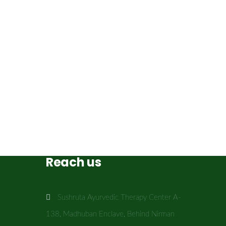
Reach us
Sushruta Ayurvedic Therapy Center A-
138, Madhuban Enclave, Behind Nirman