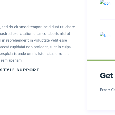
t, sed do eiusmod tempor incididunt ut labore
strud exercitation ullamco laboris nisi ut
in reprehenderit in voluptate velit esse
caecat cupidatat non proident, sunt in culpa
erspiciatis unde omnis iste natus error sit
 rem aperiam.
ESTYLE SUPPORT
Get
unt ut labore et dolore magna.
Error:
Co
qua. Ut enim ad minim veniam.
s nostrud exercitation ullamco.
ris nisi ut aliquip ex ea.