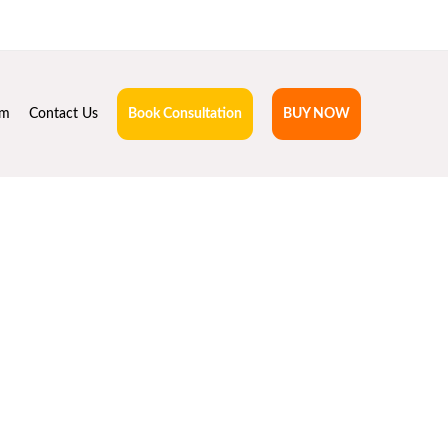
hruta.com
rm
Contact Us
Book Consultation
BUY NOW