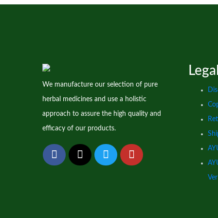
Lega
We manufacture our selection of pure
Dis
herbal medicines and use a holistic
Cop
approach to assure the high quality and
Ret
efficacy of our products.
Shi
AYU
AYU
Ve