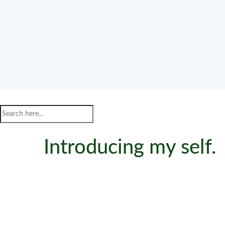
Introducing my self.
Lorem ipsum dolor sit amet, consectetur adipisicing elit, s
dolore magnaaliqua. Ut enim ad minim veniam, quis nostrud 