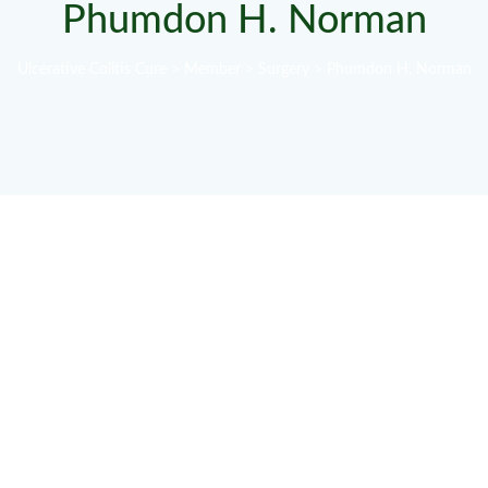
Phumdon H. Norman
Ulcerative Colitis Cure
>
Member
>
Surgery
>
Phumdon H. Norman
ed do eiusmod tempor incididunt ut labore et
exercitation ullamco laboris nisi ut aliquip ex ea