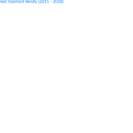
Test
Stanford Versity (2015 - 2018)
e Advice?
rm not found.