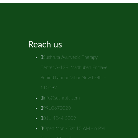
Reach us
Sushruta Ayurvedic Therapy
Center A-138, Madhuban Enclave,
Behind Nirman Vihar New Delhi –
110092
info@sushruta.com
9910672020
011 4244 5009
Open Mon - Sat 10 AM - 6 PM