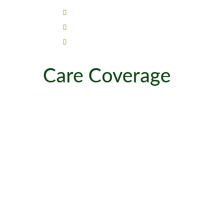
Aliqua. Ut enim ad minim veniam.
Quis nostrud exercitation ullamco.
Laboris nisi ut aliquip ex ea.
Care Coverage
Lorem ipsum dolor sit amet, consectetur adipisicing elit, s
dolore magna aliqua. Ut enim ad minim veniam, quis nostrud
commodo consequat. Duis aute irure dolor in reprehenderit 
nulla pariatur. Excepteur sint occaecat cupidatat non proide
id est laborum. Sed ut perspiciatis unde omnis iste natus
laudantium, totam rem aperiam.