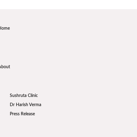
Sat: 10 am - 6 pm
+91 99106 72020
info@sushruta.com
Home
About
Sushruta Clinic
Dr Harish Verma
Press Release