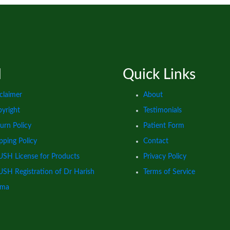
l
Quick Links
claimer
About
yright
Testimonials
urn Policy
Patient Form
pping Policy
Contact
SH License for Products
Privacy Policy
SH Registration of Dr Harish
Terms of Service
rma