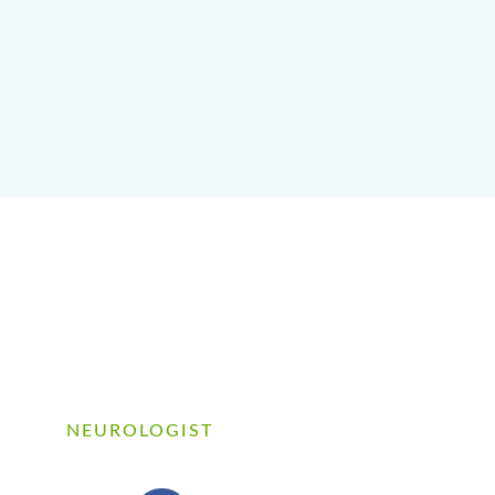
Phumdon H. Norman
NEUROLOGIST